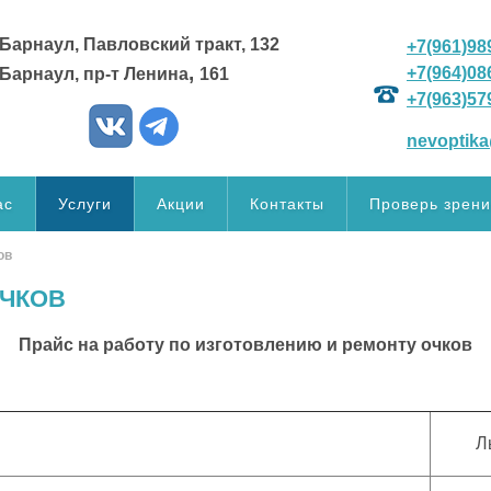
. Барнаул, Павловский тракт, 132
+7(961)98
,
+7(964)08
. Барнаул,
пр-т Ленина
161
+7(963)57
nevoptika
ас
Услуги
Акции
Контакты
Проверь зрени
ов
ОЧКОВ
Прайс на работу по изготовлению и ремонту очков
Л