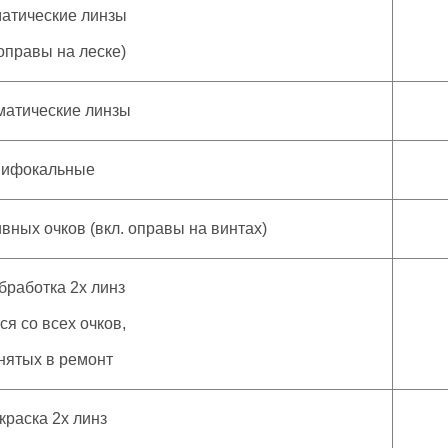
матические линзы
оправы на леске)
гматические линзы
Бифокальные
вных очков (вкл. оправы на винтах)
бработка 2х линз
я со всех очков,
ятых в ремонт
краска 2х линз