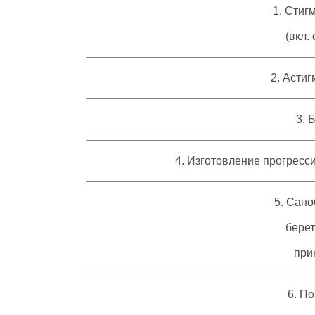
1. Стиг
(вкл. 
2. Асти
3. 
4. Изготовление прогресси
5. Сано
беретс
прин
6. По