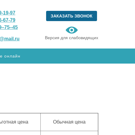
9-19-97
ЗАКАЗАТЬ ЗВОНОК
6-67-79
9‒75‒45
Версия для слабовидящих
@mail.ru
е онлайн
ьготная цена
Обычная цена