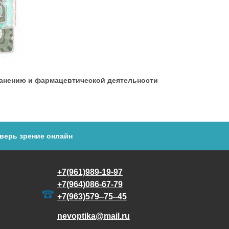
хранению и фармацевтической деятельности
верь зрение онлайн
+7(961)989-19-97
+7(964)086-67-79
+7(963)579‒75‒45
nevoptika@mail.ru